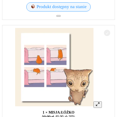
Produkt dostępny na stanie
1 × MISJA:ŁÓŻKO
50,00
zł
40,00
zł
-20%