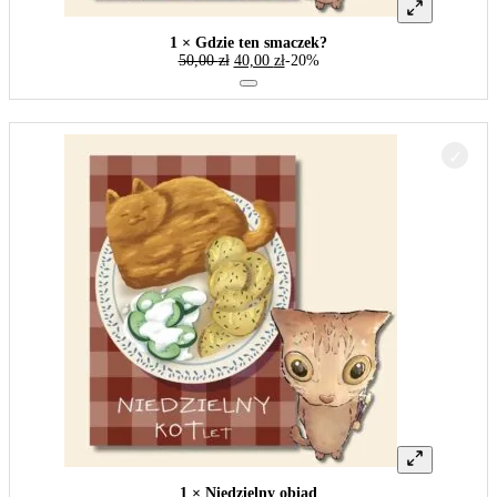
1 × Gdzie ten smaczek?
50,00
zł
40,00
zł
-20%
1 × Niedzielny obiad