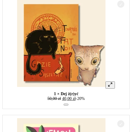
1 × Dej ż(r)yć
50,00
zł
40,00
zł
-20%