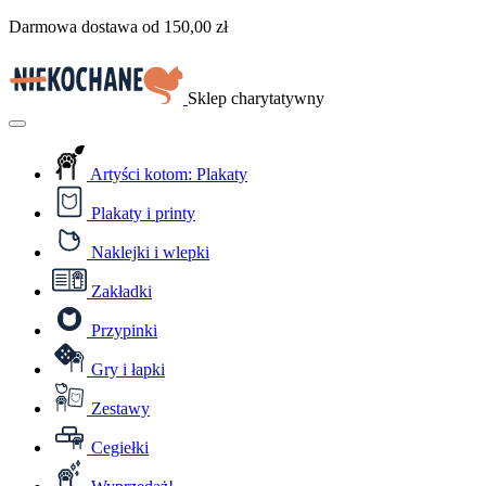
Przejdź
Darmowa dostawa od
150,00
zł
do
treści
Sklep charytatywny
Menu
Artyści kotom: Plakaty
Plakaty i printy
Naklejki i wlepki
Zakładki
Przypinki
Gry i łapki
Zestawy
Cegiełki