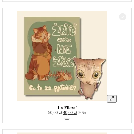
1 × Filozof
50,00
zł
40,00
zł
-20%