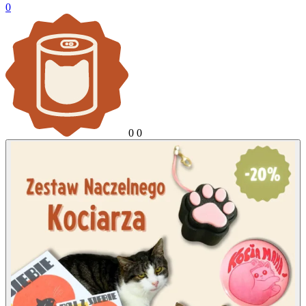
0
0
0