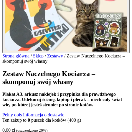
Strona główna
/
Sklep
/
Zestawy
/
Zestaw Naczelnego Kociarza –
skomponuj swój własny
Zestaw Naczelnego Kociarza –
skomponuj swój własny
Plakat A3, arkusz naklejek i przypinka dla prawdziwego
kociarza. Udekoruj ścianę, laptop i plecak – niech cały świat
wie, po której jesteś stronie: po stronie kotów.
Pełny opis
Informacja o dostawie
Ten zakup to
0
puszek dla kotków (400 g)
0,00
zł
(oszczędzono 20%)