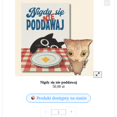
Nigdy się nie poddawaj
50,00
zł
Produkt dostępny na stanie
ilość
-
+
Nigdy