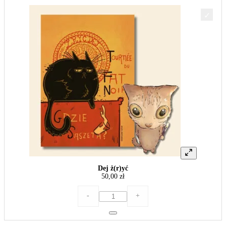
Dej ż(r)yć
50,00
zł
ilość
-
+
Dej
ż(r)yć