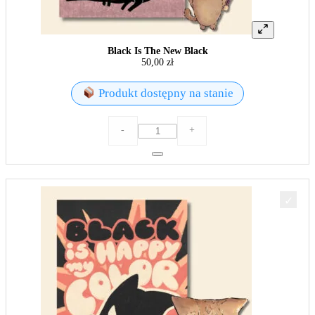
Black Is The New Black
50,00
zł
Produkt dostępny na stanie
ilość
-
+
Black
Is
The
New
Black