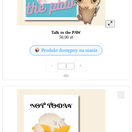
Talk to the PAW
50,00
zł
Produkt dostępny na stanie
ilość
-
+
Talk
to
the
PAW