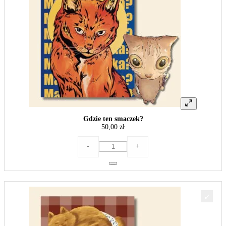
Gdzie ten smaczek?
50,00
zł
ilość
-
+
Gdzie
ten
smaczek?