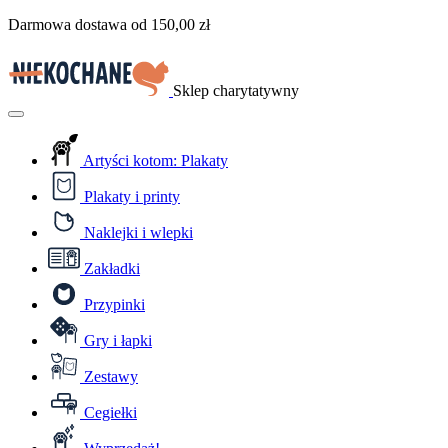
Przejdź
Darmowa dostawa od
150,00
zł
do
treści
Sklep charytatywny
Menu
Artyści kotom: Plakaty
Plakaty i printy
Naklejki i wlepki
Zakładki
Przypinki
Gry i łapki
Zestawy
Cegiełki