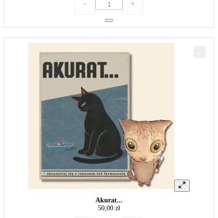
ilość
-
+
Cytrynka
Akurat...
50,00
zł