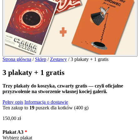
Strona główna
/
Sklep
/
Zestawy
/
3 plakaty + 1 gratis
3 plakaty + 1 gratis
Trzy plakaty do koszyka, czwarty gratis — czyli oficjalne
przyzwolenie na stworzenie własnej kociej galerii.
Pełny opis
Informacja o dostawie
Ten zakup to
19
puszek dla kotków (400 g)
150,00
zł
Plakat A3
Wybierz plakat