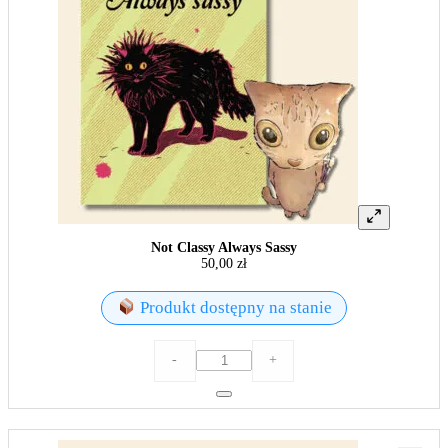
Not Classy Always Sassy
50,00
zł
Produkt dostępny na stanie
ilość
-
+
Not
Classy
Always
Sassy