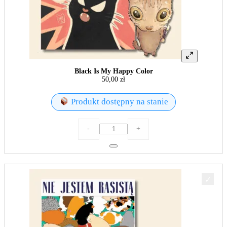
Black Is My Happy Color
50,00
zł
Produkt dostępny na stanie
ilość
-
+
Black
Is
My
Happy
Color