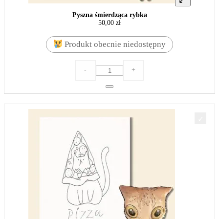
Pyszna śmierdząca rybka
50,00
zł
Produkt obecnie niedostępny
ilość
-
+
Pyszna
śmierdząca
rybka