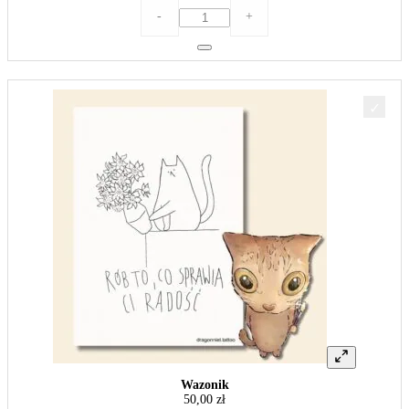
ilość
-
+
Akurat...
Wazonik
50,00
zł