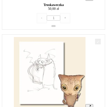
Truskaweczka
50,00
zł
ilość
-
+
Truskaweczka