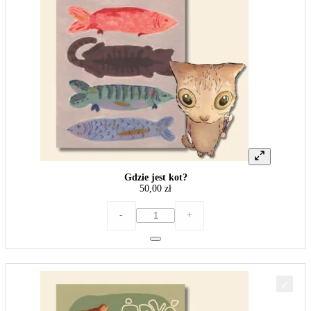
Gdzie jest kot?
50,00
zł
ilość
-
+
Gdzie
jest
kot?