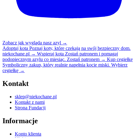
Zobacz jak wygląda nasz azyl
→
Adoptuj kota
Poznaj koty, które czekają na swój bezpieczny dom.
niekochane.pl
→
Wspieraj kota
Zostań patronem i pomagaj
podopiecznym azylu co miesiąc.
Zostań patronem
→
Kup cegiełkę
Symboliczny zakup, który realnie napełnia kocie miski.
Wybierz
cegiełkę
→
Kontakt
sklep@niekochane.pl
Kontakt z nami
Strona Fundacji
Informacje
Konto klienta