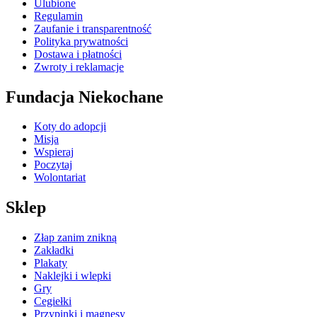
Ulubione
Regulamin
Zaufanie i transparentność
Polityka prywatności
Dostawa i płatności
Zwroty i reklamacje
Fundacja Niekochane
Koty do adopcji
Misja
Wspieraj
Poczytaj
Wolontariat
Sklep
Złap zanim znikną
Zakładki
Plakaty
Naklejki i wlepki
Gry
Cegiełki
Przypinki i magnesy