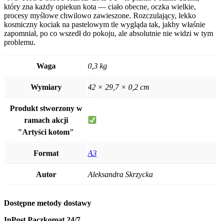
który zna każdy opiekun kota — ciało obecne, oczka wielkie,
procesy myślowe chwilowo zawieszone. Rozczulający, lekko
kosmiczny kociak na pastelowym tle wygląda tak, jakby właśnie
zapomniał, po co wszedł do pokoju, ale absolutnie nie widzi w tym
problemu.
Waga
0,3 kg
Wymiary
42 × 29,7 × 0,2 cm
Produkt stworzony w
ramach akcji
"Artyści kotom"
Format
A3
Autor
Aleksandra Skrzycka
Dostępne metody dostawy
InPost Paczkomat 24/7