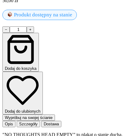
50,00
zł
Produkt dostępny na stanie
ilość
−
+
NO
THOUGHTS
HEAD
EMPTY
Dodaj do koszyka
Dodaj do ulubionych
Wypróbuj na swojej ścianie
Opis
Szczegóły
Dostawa
"NO THOUGHTS HEAD EMPTY” to plakat o stanie ducha,