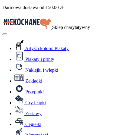
Przejdź
Darmowa dostawa od
150,00
zł
do
treści
Sklep charytatywny
Menu
Artyści kotom: Plakaty
Plakaty i printy
Naklejki i wlepki
Zakładki
Przypinki
Gry i łapki
Zestawy
Cegiełki