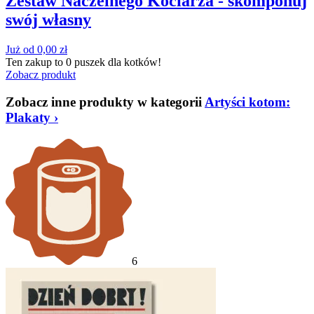
Zestaw Naczelnego Kociarza - skomponuj
swój własny
Już od
0,00
zł
Ten zakup to
0 puszek
dla kotków!
Zobacz produkt
Zobacz inne produkty w kategorii
Artyści kotom:
Plakaty
›
6