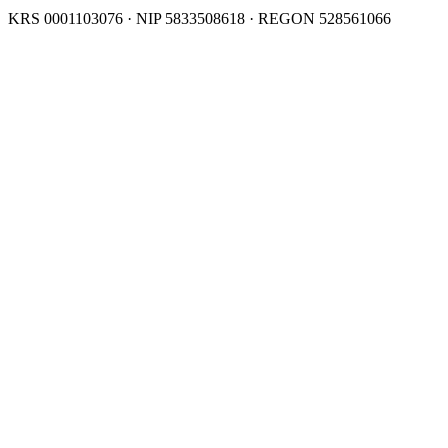
KRS 0001103076 · NIP 5833508618 · REGON 528561066