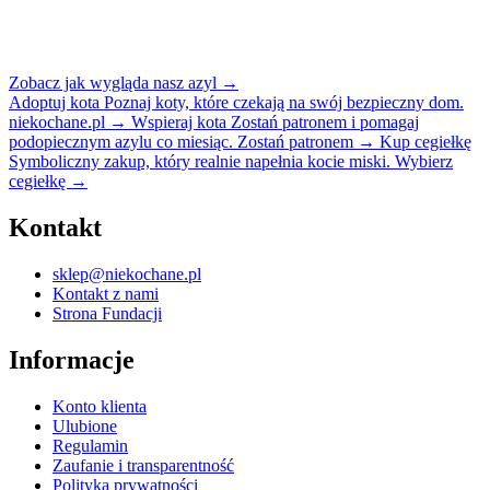
Zobacz jak wygląda nasz azyl
→
Adoptuj kota
Poznaj koty, które czekają na swój bezpieczny dom.
niekochane.pl
→
Wspieraj kota
Zostań patronem i pomagaj
podopiecznym azylu co miesiąc.
Zostań patronem
→
Kup cegiełkę
Symboliczny zakup, który realnie napełnia kocie miski.
Wybierz
cegiełkę
→
Kontakt
sklep@niekochane.pl
Kontakt z nami
Strona Fundacji
Informacje
Konto klienta
Ulubione
Regulamin
Zaufanie i transparentność
Polityka prywatności