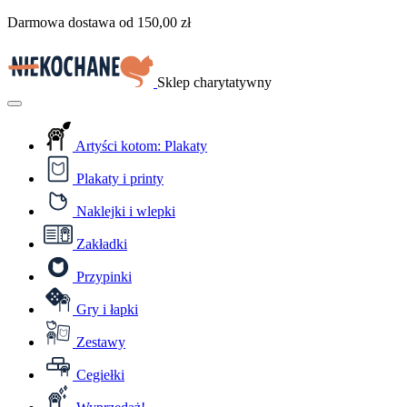
Przejdź
Darmowa dostawa od
150,00
zł
do
treści
Sklep charytatywny
Menu
Artyści kotom: Plakaty
Plakaty i printy
Naklejki i wlepki
Zakładki
Przypinki
Gry i łapki
Zestawy
Cegiełki