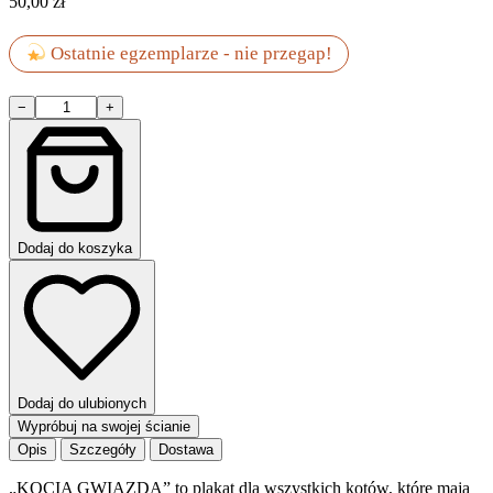
50,00
zł
Ostatnie egzemplarze - nie przegap!
ilość
−
+
KOCIA
GWIAZDA
Dodaj do koszyka
Dodaj do ulubionych
Wypróbuj na swojej ścianie
Opis
Szczegóły
Dostawa
„KOCIA GWIAZDA” to plakat dla wszystkich kotów, które mają