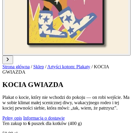
Strona główna
/
Sklep
/
Artyści kotom: Plakaty
/
KOCIA
GWIAZDA
KOCIA GWIAZDA
Plakat o kocie, który nie wchodzi do pokoju — on robi wejście. Ma
w sobie klimat małej scenicznej diwy, wakacyjnego rodeo i tej
kociej pewności siebie, która mówi: „tak, wiem, że patrzysz”.
Pełny opis
Informacja o dostawie
Ten zakup to
6
puszek dla kotków (400 g)