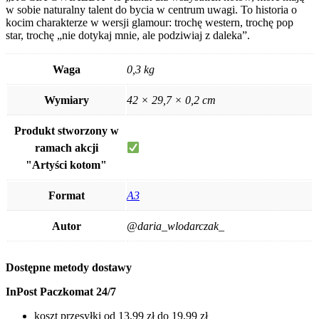
w sobie naturalny talent do bycia w centrum uwagi. To historia o
kocim charakterze w wersji glamour: trochę western, trochę pop
star, trochę „nie dotykaj mnie, ale podziwiaj z daleka”.
Waga
0,3 kg
Wymiary
42 × 29,7 × 0,2 cm
Produkt stworzony w
ramach akcji
"Artyści kotom"
Format
A3
Autor
@daria_wlodarczak_
Dostępne metody dostawy
InPost Paczkomat 24/7
koszt przesyłki od 13,99 zł do 19,99 zł