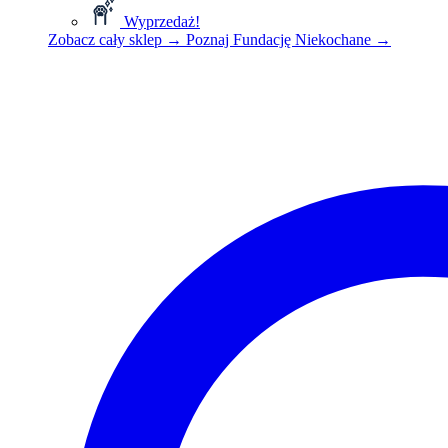
Wyprzedaż!
Zobacz cały sklep
→
Poznaj Fundację Niekochane
→