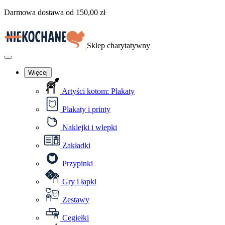
Przejdź
Darmowa dostawa od
150,00
zł
do
treści
Sklep charytatywny
Menu
Więcej
Artyści kotom: Plakaty
Plakaty i printy
Naklejki i wlepki
Zakładki
Przypinki
Gry i łapki
Zestawy
Cegiełki