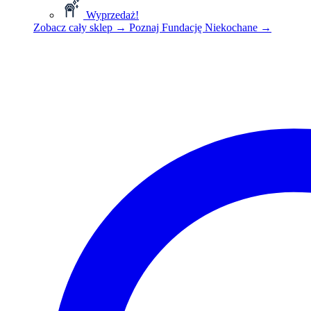
Wyprzedaż!
Zobacz cały sklep
→
Poznaj Fundację Niekochane
→