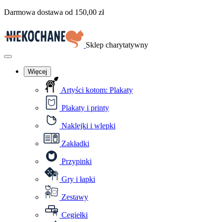
Przejdź
Darmowa dostawa od
150,00
zł
do
treści
Sklep charytatywny
Menu
Więcej
Artyści kotom: Plakaty
Plakaty i printy
Naklejki i wlepki
Zakładki
Przypinki
Gry i łapki
Zestawy
Cegiełki