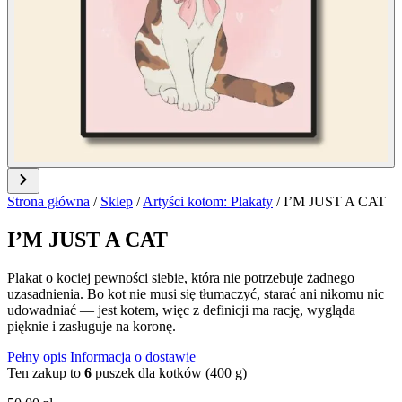
Strona główna
/
Sklep
/
Artyści kotom: Plakaty
/
I’M JUST A CAT
I’M JUST A CAT
Plakat o kociej pewności siebie, która nie potrzebuje żadnego
uzasadnienia. Bo kot nie musi się tłumaczyć, starać ani nikomu nic
udowadniać — jest kotem, więc z definicji ma rację, wygląda
pięknie i zasługuje na koronę.
Pełny opis
Informacja o dostawie
Ten zakup to
6
puszek dla kotków (400 g)