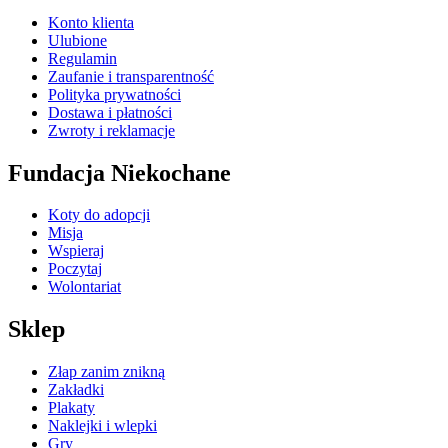
Konto klienta
Ulubione
Regulamin
Zaufanie i transparentność
Polityka prywatności
Dostawa i płatności
Zwroty i reklamacje
Fundacja Niekochane
Koty do adopcji
Misja
Wspieraj
Poczytaj
Wolontariat
Sklep
Złap zanim znikną
Zakładki
Plakaty
Naklejki i wlepki
Gry