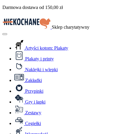
Przejdź
Darmowa dostawa od
150,00
zł
do
treści
Sklep charytatywny
Menu
Artyści kotom: Plakaty
Plakaty i printy
Naklejki i wlepki
Zakładki
Przypinki
Gry i łapki
Zestawy
Cegiełki