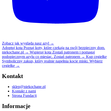
Zobacz jak wygląda nasz azyl
→
Adoptuj kota
Poznaj koty, które czekają na swój bezpieczny dom.
niekochane.pl
→
Wspieraj kota
Zostań patronem i pomagaj
podopiecznym azylu co miesiąc.
Zostań patronem
→
Kup cegiełkę
Symboliczny zakup, który realnie napełnia kocie miski.
Wybierz
cegiełkę
→
Kontakt
sklep@niekochane.pl
Kontakt z nami
Strona Fundacji
Informacje