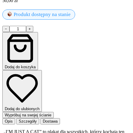
50,00
zł
Produkt dostępny na stanie
ilość
−
+
I’M
JUST
A
CAT
Dodaj do koszyka
Dodaj do ulubionych
Wypróbuj na swojej ścianie
Opis
Szczegóły
Dostawa
„I’M JUST A CAT” to plakat dla wszystkich, którzy kochają ten