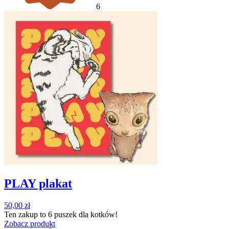
6
PLAY plakat
50,00
zł
Ten zakup to
6 puszek
dla kotków!
Zobacz produkt