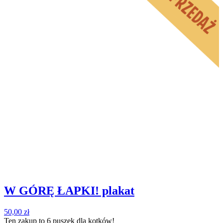
W GÓRĘ ŁAPKI! plakat
50,00
zł
Ten zakup to
6 puszek
dla kotków!