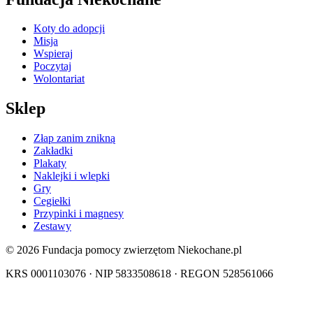
Koty do adopcji
Misja
Wspieraj
Poczytaj
Wolontariat
Sklep
Złap zanim znikną
Zakładki
Plakaty
Naklejki i wlepki
Gry
Cegiełki
Przypinki i magnesy
Zestawy
© 2026 Fundacja pomocy zwierzętom Niekochane.pl
KRS 0001103076 · NIP 5833508618 · REGON 528561066