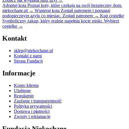
Zobacz jak wygląda nasz azyl
→
Adoptuj kota
Poznaj koty, które czekają na swój bezpieczny dom.
niekochane.pl
→
Wspieraj kota
Zostań patronem i pomagaj
podopiecznym azylu co miesiąc.
Zostań patronem
→
Kup cegiełkę
Symboliczny zakup, który realnie napełnia kocie miski.
Wybierz
cegiełkę
→
Kontakt
sklep@niekochane.pl
Kontakt z nami
Strona Fundacji
Informacje
Konto klienta
Ulubione
Regulamin
Zaufanie i transparentność
Polityka prywatności
Dostawa i płatności
Zwroty i reklamacje
Fundacja Niekochane