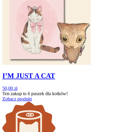
I’M JUST A CAT
50,00
zł
Ten zakup to
6 puszek
dla kotków!
Zobacz produkt