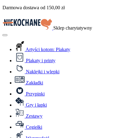
Przejdź
Darmowa dostawa od
150,00
zł
do
treści
Sklep charytatywny
Menu
Artyści kotom: Plakaty
Plakaty i printy
Naklejki i wlepki
Zakładki
Przypinki
Gry i łapki
Zestawy
Cegiełki