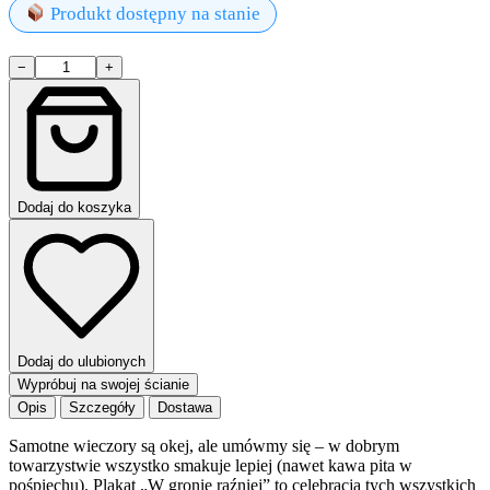
Produkt dostępny na stanie
ilość
−
+
W
GRONIE
RAŹNIEJ
plakat
Dodaj do koszyka
Dodaj do ulubionych
Wypróbuj na swojej ścianie
Opis
Szczegóły
Dostawa
Samotne wieczory są okej, ale umówmy się – w dobrym
towarzystwie wszystko smakuje lepiej (nawet kawa pita w
pośpiechu). Plakat „W gronie raźniej” to celebracja tych wszystkich