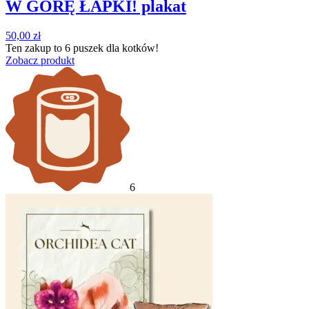
W GÓRĘ ŁAPKI! plakat
50,00
zł
Ten zakup to
6 puszek
dla kotków!
Zobacz produkt
6