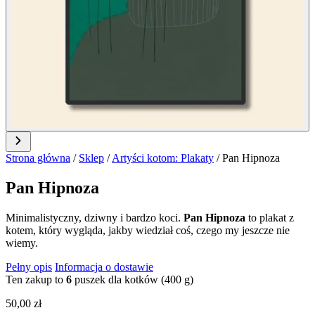
Strona główna
/
Sklep
/
Artyści kotom: Plakaty
/
Pan Hipnoza
Pan Hipnoza
Minimalistyczny, dziwny i bardzo koci.
Pan Hipnoza
to plakat z
kotem, który wygląda, jakby wiedział coś, czego my jeszcze nie
wiemy.
Pełny opis
Informacja o dostawie
Ten zakup to
6
puszek dla kotków (400 g)
50,00
zł