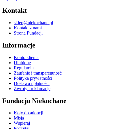
Kontakt
sklep@niekochane.pl
Kontakt z nami
Strona Fundacji
Informacje
Konto klienta
Ulubione
Regulamin
Zaufanie i transparentność
Polityka prywatności
Dostawa i płatności
Zwroty i reklamacje
Fundacja Niekochane
Koty do adopcji
Misja
Wspieraj
Poczytaj