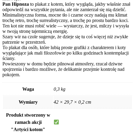
Pan Hipnoza
to plakat z kotem, który wygląda, jakby właśnie znał
odpowiedź na wszystkie pytania, ale nie zamierzał się nią dzielić.
Minimalistyczna forma, mocne tło i czarne oczy nadają mu klimat
trochę retro, trochę surrealistyczny, a trochę po prostu bardzo koci.
Ten kot nie musi robić wiele — wystarczy, że jest, milczy i wysyła
w twoją stronę tajemniczą energię.
Szary wir na czole sugeruje, że dzieje się tu coś więcej niż zwykłe
patrzenie w przestrzeń.
To plakat dla osób, które lubią proste grafiki z charakterem i koty
wyglądające jak mali filozofowie po kilku godzinach kontemplacji
ściany.
Powieszony w domu będzie pilnował atmosfery, rzucał dziwne
spojrzenia i bardzo możliwe, że delikatnie przejmie kontrolę nad
pokojem.
Waga
0,3 kg
Wymiary
42 × 29,7 × 0,2 cm
Produkt stworzony w
ramach akcji
"Artyści kotom"