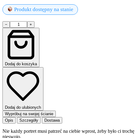
Produkt dostępny na stanie
ilość
−
+
Pan
Hipnoza
Dodaj do koszyka
Dodaj do ulubionych
Wypróbuj na swojej ścianie
Opis
Szczegóły
Dostawa
Nie każdy portret musi patrzeć na ciebie wprost, żeby było ci trochę
nieswojo.