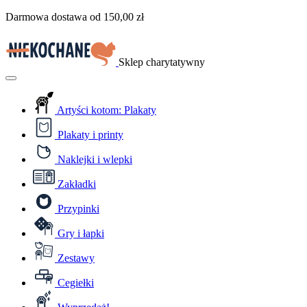
Przejdź
Darmowa dostawa od
150,00
zł
do
treści
Sklep charytatywny
Menu
Artyści kotom: Plakaty
Plakaty i printy
Naklejki i wlepki
Zakładki
Przypinki
Gry i łapki
Zestawy
Cegiełki