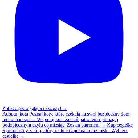
Zobacz jak wygląda nasz azyl
→
Adoptuj kota
Poznaj koty, które czekają na swój bezpieczny dom.
niekochane.pl
→
Wspieraj kota
Zostań patronem i pomagaj
podopiecznym azylu co miesiąc.
Zostań patronem
→
Kup cegiełkę
Symboliczny zakup, który realnie napełnia kocie miski.
Wybierz
cegiełkę
→