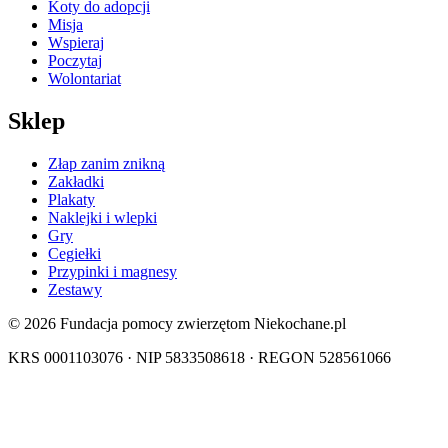
Koty do adopcji
Misja
Wspieraj
Poczytaj
Wolontariat
Sklep
Złap zanim znikną
Zakładki
Plakaty
Naklejki i wlepki
Gry
Cegiełki
Przypinki i magnesy
Zestawy
© 2026 Fundacja pomocy zwierzętom Niekochane.pl
KRS 0001103076 · NIP 5833508618 · REGON 528561066