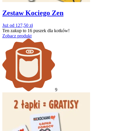
Zestaw Kociego Zen
Już od
127,50
zł
Ten zakup to
16 puszek
dla kotków!
Zobacz produkt
9