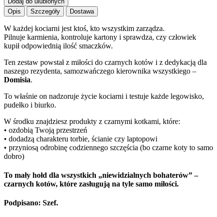
Dodaj do ulubionych
Opis
Szczegóły
Dostawa
W każdej kociarni jest ktoś, kto wszystkim zarządza.
Pilnuje karmienia, kontroluje kartony i sprawdza, czy człowiek
kupił odpowiednią ilość smaczków.
Ten zestaw powstał z miłości do czarnych kotów i z dedykacją dla
naszego rezydenta, samozwańczego kierownika wszystkiego –
Domisia
.
To właśnie on nadzoruje życie kociarni i testuje każde legowisko,
pudełko i biurko.
W środku znajdziesz produkty z czarnymi kotkami, które:
• ozdobią Twoją przestrzeń
• dodadzą charakteru torbie, ścianie czy laptopowi
• przyniosą odrobinę codziennego szczęścia (bo czarne koty to samo
dobro)
To mały hołd dla wszystkich „niewidzialnych bohaterów” –
czarnych kotów, które zasługują na tyle samo miłości.
Podpisano: Szef.