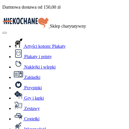
Przejdź
Darmowa dostawa od
150,00
zł
do
treści
Sklep charytatywny
Menu
Artyści kotom: Plakaty
Plakaty i printy
Naklejki i wlepki
Zakładki
Przypinki
Gry i łapki
Zestawy
Cegiełki