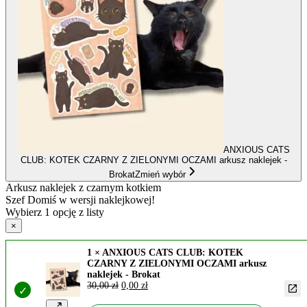
ANXIOUS CATS
CLUB: KOTEK CZARNY Z ZIELONYMI OCZAMI arkusz naklejek -
Brokat
Zmień wybór
Arkusz naklejek z czarnym kotkiem
Szef Domiś w wersji naklejkowej!
Wybierz 1 opcję z listy
×
1 × ANXIOUS CATS CLUB: KOTEK
CZARNY Z ZIELONYMI OCZAMI arkusz
naklejek - Brokat
Pierwotna
Aktualna
30,00
zł
0,00
zł
cena
cena
wynosiła:
wynosi: