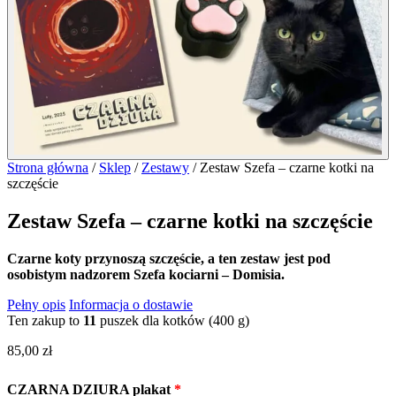
Strona główna
/
Sklep
/
Zestawy
/
Zestaw Szefa – czarne kotki na
szczęście
Zestaw Szefa – czarne kotki na szczęście
Czarne koty przynoszą szczęście, a ten zestaw jest pod
osobistym nadzorem Szefa kociarni – Domisia.
Pełny opis
Informacja o dostawie
Ten zakup to
11
puszek dla kotków (400 g)
85,00
zł
CZARNA DZIURA plakat