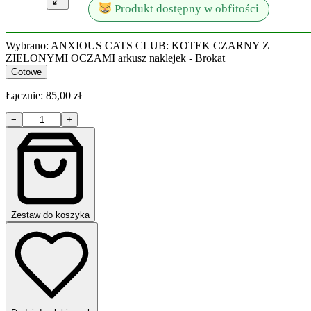
Produkt dostępny w obfitości
30,00 zł.
0,00 zł.
Wybrano: ANXIOUS CATS CLUB: KOTEK CZARNY Z
ZIELONYMI OCZAMI arkusz naklejek - Brokat
Gotowe
Łącznie:
85,00
zł
ilość
−
+
Zestaw
Szefa
-
czarne
kotki
na
szczęście
Zestaw do koszyka