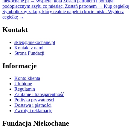
niekochane.pl
→
Wspieraj kota
Zostań patronem i pomagaj
podopiecznym azylu co miesiąc.
Zostań patronem
→
Kup cegiełkę
Symboliczny zakup, który realnie napełnia kocie miski.
Wybierz
cegiełkę
→
Kontakt
sklep@niekochane.pl
Kontakt z nami
Strona Fundacji
Informacje
Konto klienta
Ulubione
Regulamin
Zaufanie i transparentność
Polityka prywatności
Dostawa i płatności
Zwroty i reklamacje
Fundacja Niekochane