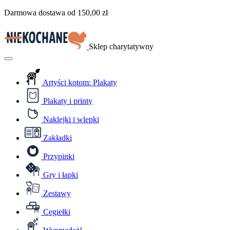
Przejdź
Darmowa dostawa od
150,00
zł
do
treści
Sklep charytatywny
Menu
Artyści kotom: Plakaty
Plakaty i printy
Naklejki i wlepki
Zakładki
Przypinki
Gry i łapki
Zestawy
Cegiełki