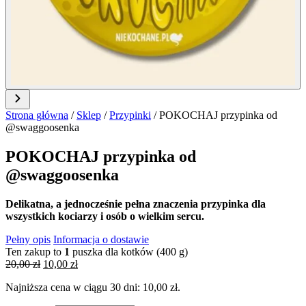
Strona główna
/
Sklep
/
Przypinki
/
POKOCHAJ przypinka od
@swaggoosenka
POKOCHAJ przypinka od
@swaggoosenka
Delikatna, a jednocześnie pełna znaczenia przypinka dla
wszystkich kociarzy i osób o wielkim sercu.
Pełny opis
Informacja o dostawie
Ten zakup to
1
puszka dla kotków (400 g)
Pierwotna
Aktualna
20,00
zł
10,00
zł
cena
cena
Najniższa cena w ciągu 30 dni:
10,00
zł
.
wynosiła:
wynosi:
20,00 zł.
10,00 zł.