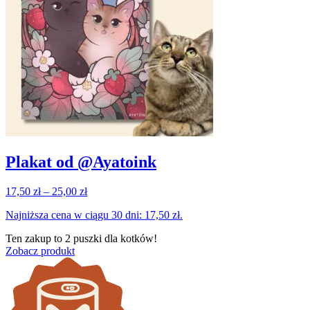
Plakat od @Ayatoink
Zakres
17,50
zł
–
25,00
zł
cen:
Najniższa cena w ciągu 30 dni:
17,50
zł
.
od
17,50 zł
Ten zakup to
2 puszki
dla kotków!
do
Zobacz produkt
25,00 zł