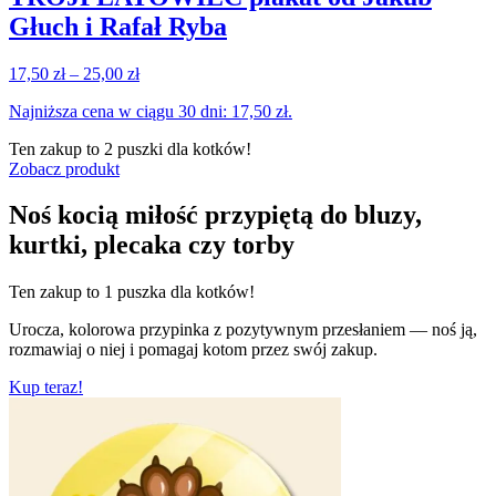
Głuch i Rafał Ryba
Zakres
17,50
zł
–
25,00
zł
cen:
Najniższa cena w ciągu 30 dni:
17,50
zł
.
od
17,50 zł
Ten zakup to
2 puszki
dla kotków!
do
Zobacz produkt
25,00 zł
Noś kocią miłość przypiętą do bluzy,
kurtki, plecaka czy torby
Ten zakup to
1 puszka
dla kotków!
Urocza, kolorowa przypinka z pozytywnym przesłaniem — noś ją,
rozmawiaj o niej i pomagaj kotom przez swój zakup.
Kup teraz!