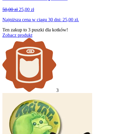
Pierwotna
Aktualna
50,00
zł
25,00
zł
cena
cena
Najniższa cena w ciągu 30 dni:
25,00
zł
.
wynosiła:
wynosi:
50,00 zł.
25,00 zł.
Ten zakup to
3 puszki
dla kotków!
Zobacz produkt
3