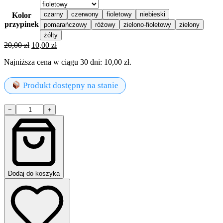
czarny
czerwony
fioletowy
niebieski
Kolor
przypinek
pomarańczowy
różowy
zielono-fioletowy
zielony
żółty
Pierwotna
Aktualna
20,00
zł
10,00
zł
cena
cena
Najniższa cena w ciągu 30 dni:
10,00
zł
.
wynosiła:
wynosi:
20,00 zł.
10,00 zł.
Produkt dostępny na stanie
ilość
−
+
POKOCHAJ
przypinka
od
@swaggoosenka
Dodaj do koszyka