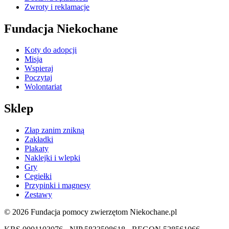
Zwroty i reklamacje
Fundacja Niekochane
Koty do adopcji
Misja
Wspieraj
Poczytaj
Wolontariat
Sklep
Złap zanim znikną
Zakładki
Plakaty
Naklejki i wlepki
Gry
Cegiełki
Przypinki i magnesy
Zestawy
© 2026 Fundacja pomocy zwierzętom Niekochane.pl