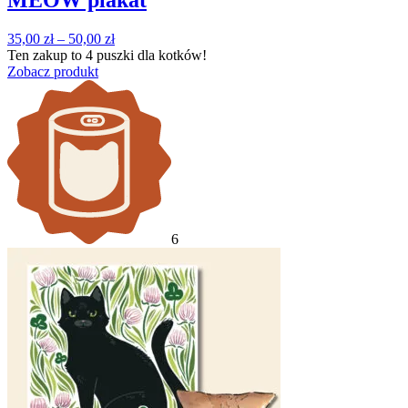
Zakres
35,00
zł
–
50,00
zł
cen:
Ten zakup to
4 puszki
dla kotków!
od
Zobacz produkt
35,00 zł
do
50,00 zł
6