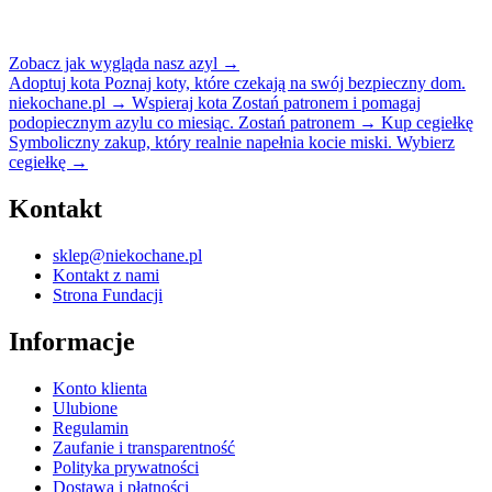
Zobacz jak wygląda nasz azyl
→
Adoptuj kota
Poznaj koty, które czekają na swój bezpieczny dom.
niekochane.pl
→
Wspieraj kota
Zostań patronem i pomagaj
podopiecznym azylu co miesiąc.
Zostań patronem
→
Kup cegiełkę
Symboliczny zakup, który realnie napełnia kocie miski.
Wybierz
cegiełkę
→
Kontakt
sklep@niekochane.pl
Kontakt z nami
Strona Fundacji
Informacje
Konto klienta
Ulubione
Regulamin
Zaufanie i transparentność
Polityka prywatności
Dostawa i płatności