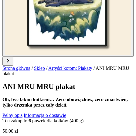
Strona główna
/
Sklep
/
Artyści kotom: Plakaty
/
ANI MRU MRU
plakat
ANI MRU MRU plakat
Oh, być takim kotkiem… Zero obowiązków, zero zmartwień,
tylko drzemka przez cały dzień.
Pełny opis
Informacja o dostawie
Ten zakup to
6
puszek dla kotków (400 g)
50,00
zł