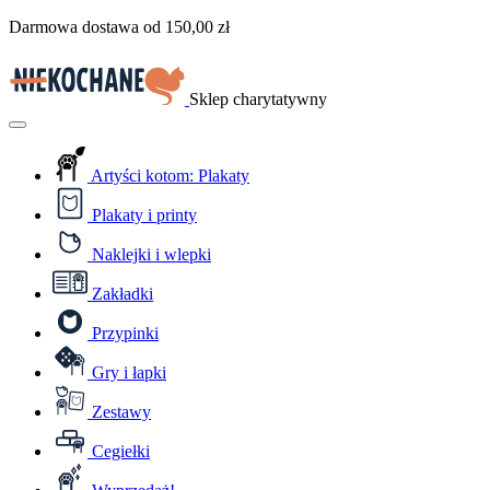
Przejdź
Darmowa dostawa od
150,00
zł
do
treści
Sklep charytatywny
Menu
Artyści kotom: Plakaty
Plakaty i printy
Naklejki i wlepki
Zakładki
Przypinki
Gry i łapki
Zestawy
Cegiełki