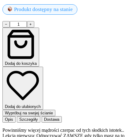
Produkt dostępny na stanie
ilość
−
+
ANI
MRU
MRU
plakat
Dodaj do koszyka
Dodaj do ulubionych
Wypróbuj na swojej ścianie
Opis
Szczegóły
Dostawa
Powinniśmy więcej mądrości czerpac od tych słodkich istotek..
Lekcja pierwsza: Odpoczywać ZAWSZE gdy tylko masz na to