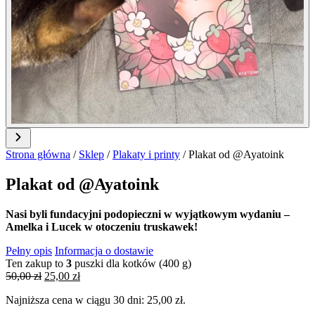
Strona główna
/
Sklep
/
Plakaty i printy
/
Plakat od @Ayatoink
Plakat od @Ayatoink
Nasi byli fundacyjni podopieczni w wyjątkowym wydaniu –
Amelka i Lucek w otoczeniu truskawek!
Pełny opis
Informacja o dostawie
Ten zakup to
3
puszki dla kotków (400 g)
Pierwotna
Aktualna
50,00
zł
25,00
zł
cena
cena
Najniższa cena w ciągu 30 dni:
25,00
zł
.
wynosiła:
wynosi:
50,00 zł.
25,00 zł.