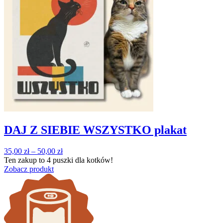
DAJ Z SIEBIE WSZYSTKO plakat
Zakres
35,00
zł
–
50,00
zł
cen:
Ten zakup to
4 puszki
dla kotków!
od
Zobacz produkt
35,00 zł
do
50,00 zł