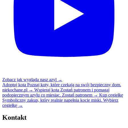
Zobacz jak wygląda nasz azyl
→
Adoptuj kota
Poznaj koty, które czekają na swój bezpieczny dom.
niekochane.pl
→
Wspieraj kota
Zostań patronem i pomagaj
podopiecznym azylu co miesiąc.
Zostań patronem
→
Kup cegiełkę
Symboliczny zakup, który realnie napełnia kocie miski.
Wybierz
cegiełkę
→
Kontakt