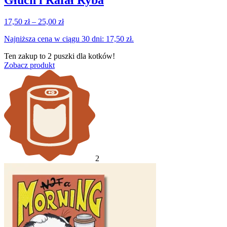
Głuch i Rafał Ryba
Zakres
17,50
zł
–
25,00
zł
cen:
Najniższa cena w ciągu 30 dni:
17,50
zł
.
od
17,50 zł
Ten zakup to
2 puszki
dla kotków!
do
Zobacz produkt
25,00 zł
2