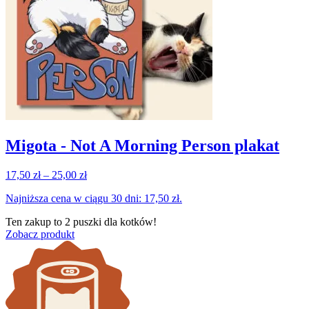
Migota - Not A Morning Person plakat
Zakres
17,50
zł
–
25,00
zł
cen:
Najniższa cena w ciągu 30 dni:
17,50
zł
.
od
17,50 zł
Ten zakup to
2 puszki
dla kotków!
do
Zobacz produkt
25,00 zł