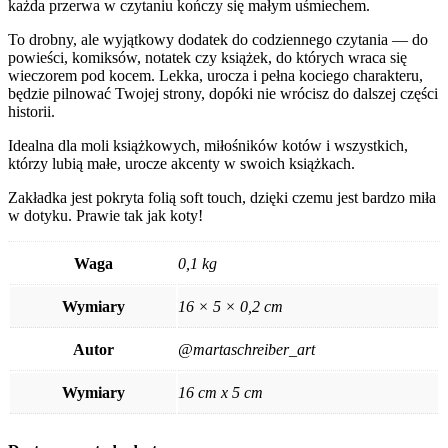
każda przerwa w czytaniu kończy się małym uśmiechem.
To drobny, ale wyjątkowy dodatek do codziennego czytania — do
powieści, komiksów, notatek czy książek, do których wraca się
wieczorem pod kocem. Lekka, urocza i pełna kociego charakteru,
będzie pilnować Twojej strony, dopóki nie wrócisz do dalszej części
historii.
Idealna dla moli książkowych, miłośników kotów i wszystkich,
którzy lubią małe, urocze akcenty w swoich książkach.
Zakładka jest pokryta folią soft touch, dzięki czemu jest bardzo miła
w dotyku. Prawie tak jak koty!
Waga
0,1 kg
Wymiary
16 × 5 × 0,2 cm
Autor
@martaschreiber_art
Wymiary
16 cm x 5 cm