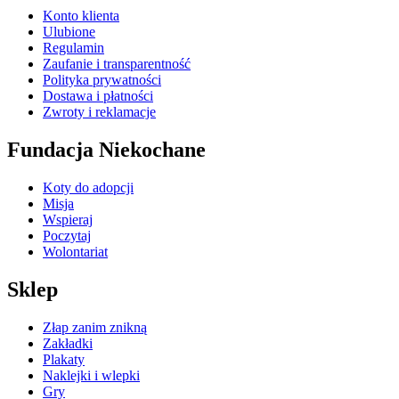
Konto klienta
Ulubione
Regulamin
Zaufanie i transparentność
Polityka prywatności
Dostawa i płatności
Zwroty i reklamacje
Fundacja Niekochane
Koty do adopcji
Misja
Wspieraj
Poczytaj
Wolontariat
Sklep
Złap zanim znikną
Zakładki
Plakaty
Naklejki i wlepki
Gry