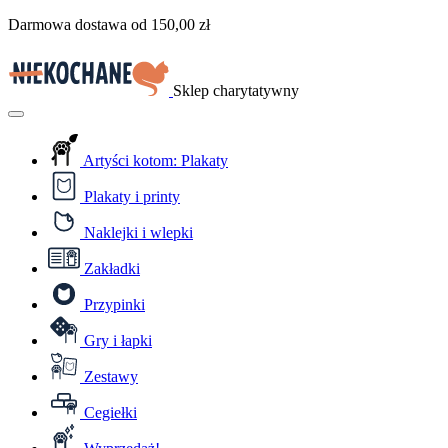
Przejdź
Darmowa dostawa od
150,00
zł
do
treści
Sklep charytatywny
Menu
Artyści kotom: Plakaty
Plakaty i printy
Naklejki i wlepki
Zakładki
Przypinki
Gry i łapki
Zestawy
Cegiełki