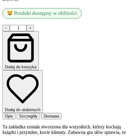
Produkt dostępny w obfitości
ilość
−
+
YOU
PAWSED
HERE
zakładka
Dodaj do koszyka
Dodaj do ulubionych
Opis
Szczegóły
Dostawa
Ta zakładka została stworzona dla wszystkich, którzy kochają
książki i przytulne, kocie klimaty. Zabawna gra słów sprawia, że