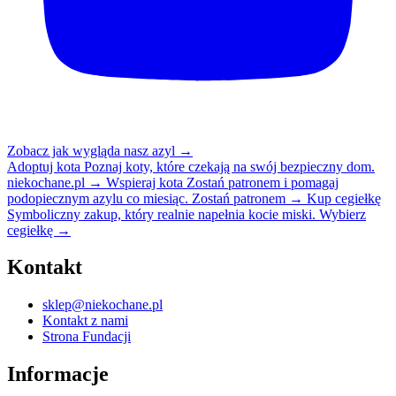
Zobacz jak wygląda nasz azyl
→
Adoptuj kota
Poznaj koty, które czekają na swój bezpieczny dom.
niekochane.pl
→
Wspieraj kota
Zostań patronem i pomagaj
podopiecznym azylu co miesiąc.
Zostań patronem
→
Kup cegiełkę
Symboliczny zakup, który realnie napełnia kocie miski.
Wybierz
cegiełkę
→
Kontakt
sklep@niekochane.pl
Kontakt z nami
Strona Fundacji
Informacje