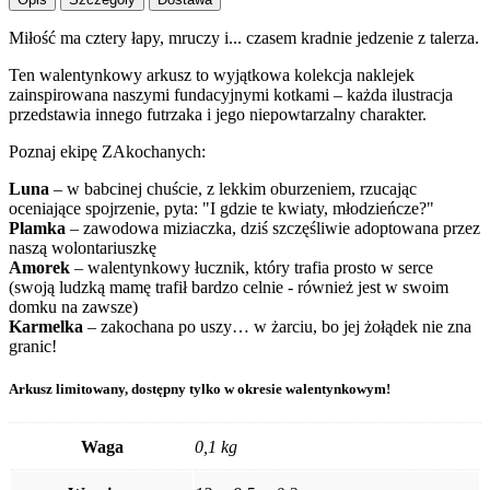
Miłość ma cztery łapy, mruczy i... czasem kradnie jedzenie z talerza.
Ten walentynkowy arkusz to wyjątkowa kolekcja naklejek
zainspirowana naszymi fundacyjnymi kotkami – każda ilustracja
przedstawia innego futrzaka i jego niepowtarzalny charakter.
Poznaj ekipę ZAkochanych:
Luna
– w babcinej chuście, z lekkim oburzeniem, rzucając
oceniające spojrzenie, pyta: "I gdzie te kwiaty, młodzieńcze?"
Plamka
– zawodowa miziaczka, dziś szczęśliwie adoptowana przez
naszą wolontariuszkę
Amorek
– walentynkowy łucznik, który trafia prosto w serce
(swoją ludzką mamę trafił bardzo celnie - również jest w swoim
domku na zawsze)
Karmelka
– zakochana po uszy… w żarciu, bo jej żołądek nie zna
granic!
Arkusz limitowany, dostępny tylko w okresie walentynkowym!
Waga
0,1 kg