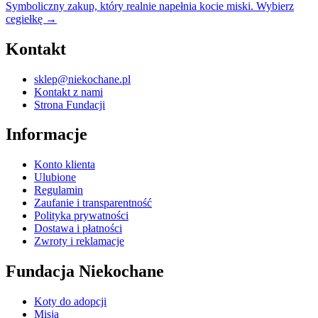
Symboliczny zakup, który realnie napełnia kocie miski.
Wybierz
cegiełkę
→
Kontakt
sklep@niekochane.pl
Kontakt z nami
Strona Fundacji
Informacje
Konto klienta
Ulubione
Regulamin
Zaufanie i transparentność
Polityka prywatności
Dostawa i płatności
Zwroty i reklamacje
Fundacja Niekochane
Koty do adopcji
Misja