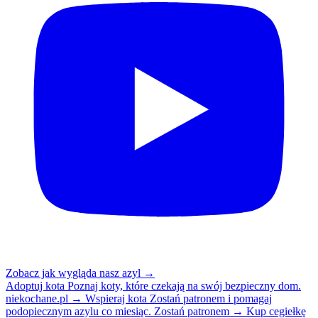
Zobacz jak wygląda nasz azyl
→
Adoptuj kota
Poznaj koty, które czekają na swój bezpieczny dom.
niekochane.pl
→
Wspieraj kota
Zostań patronem i pomagaj
podopiecznym azylu co miesiąc.
Zostań patronem
→
Kup cegiełkę