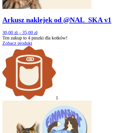
Arkusz naklejek od @NAL_SKA v1
Zakres
30,00
zł
–
35,00
zł
cen:
Ten zakup to
4 puszki
dla kotków!
od
Zobacz produkt
30,00 zł
do
35,00 zł
1