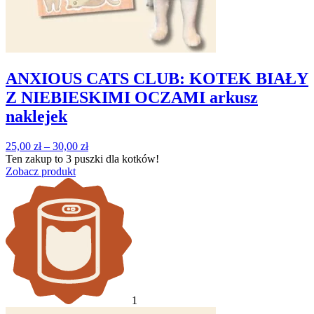
ANXIOUS CATS CLUB: KOTEK BIAŁY
Z NIEBIESKIMI OCZAMI arkusz
naklejek
Zakres
25,00
zł
–
30,00
zł
cen:
Ten zakup to
3 puszki
dla kotków!
od
Zobacz produkt
25,00 zł
do
30,00 zł
1