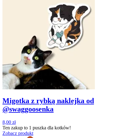
Migotka z rybką naklejka od
@swaggoosenka
8,00
zł
Ten zakup to
1 puszka
dla kotków!
Zobacz produkt