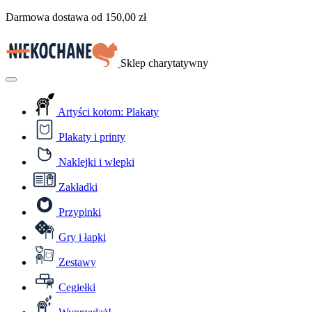
Przejdź
Darmowa dostawa od
150,00
zł
do
treści
Sklep charytatywny
Menu
Artyści kotom: Plakaty
Plakaty i printy
Naklejki i wlepki
Zakładki
Przypinki
Gry i łapki
Zestawy
Cegiełki