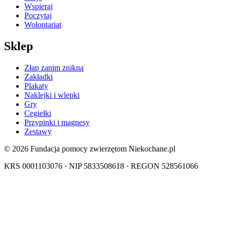
Wspieraj
Poczytaj
Wolontariat
Sklep
Złap zanim znikną
Zakładki
Plakaty
Naklejki i wlepki
Gry
Cegiełki
Przypinki i magnesy
Zestawy
© 2026 Fundacja pomocy zwierzętom Niekochane.pl
KRS 0001103076 · NIP 5833508618 · REGON 528561066