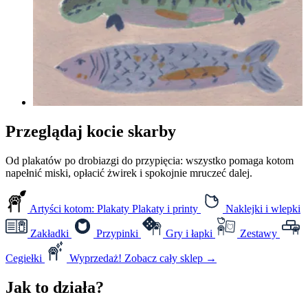
Przeglądaj kocie skarby
Od plakatów po drobiazgi do przypięcia: wszystko pomaga kotom
napełnić miski, opłacić żwirek i spokojnie mruczeć dalej.
Artyści kotom: Plakaty
Plakaty i printy
Naklejki i wlepki
Zakładki
Przypinki
Gry i łapki
Zestawy
Cegiełki
Wyprzedaż!
Zobacz cały sklep
→
Jak to działa?