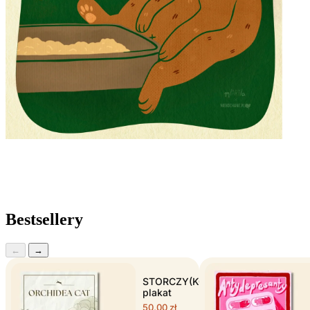
Zobacz kocie skarby
Bestsellery
←
→
STORCZY(KOT)KOWATE
plakat
50,00
zł