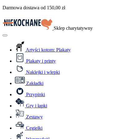
Przejdź
Darmowa dostawa od
150,00
zł
do
treści
Sklep charytatywny
Menu
Artyści kotom: Plakaty
Plakaty i printy
Naklejki i wlepki
Zakładki
Przypinki
Gry i łapki
Zestawy
Cegiełki